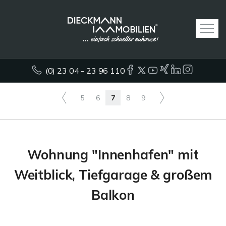
(0) 23 04 - 23 96 110
5
6
7
8
9
Wohnung "Innenhafen" mit
Weitblick, Tiefgarage & großem
Balkon