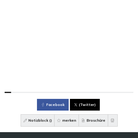
Facebook
(Twitter)
Notizblock (
)
merken
Broschüre