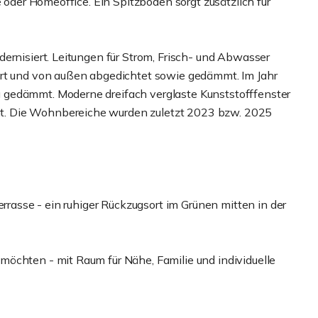
e oder Homeoffice. Ein Spitzboden sorgt zusätzlich für
ernisiert. Leitungen für Strom, Frisch- und Abwasser
ert und von außen abgedichtet sowie gedämmt. Im Jahr
 gedämmt. Moderne dreifach verglaste Kunststofffenster
. Die Wohnbereiche wurden zuletzt 2023 bzw. 2025
errasse - ein ruhiger Rückzugsort im Grünen mitten in der
öchten - mit Raum für Nähe, Familie und individuelle