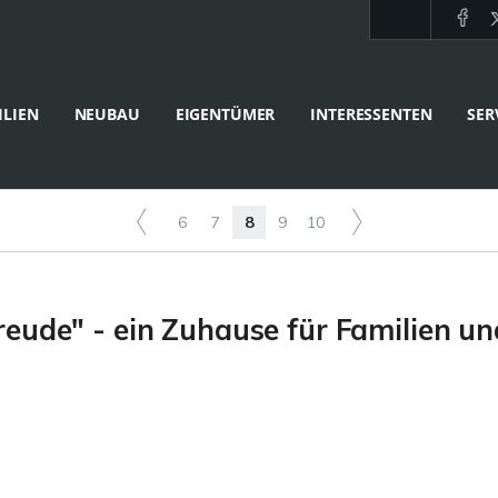
LIEN
NEUBAU
EIGENTÜMER
INTERESSENTEN
SER
6
7
8
9
10
eude" - ein Zuhause für Familien u