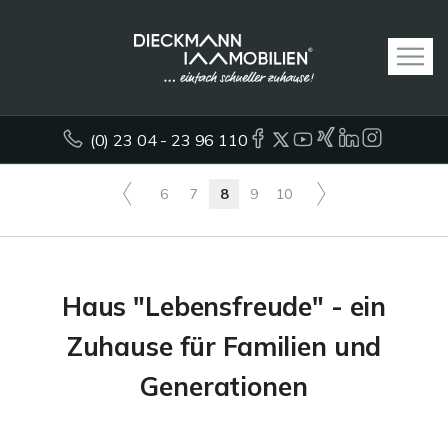
(0) 23 04 - 23 96 110
6
7
8
9
10
Haus "Lebensfreude" - ein
Zuhause für Familien und
Generationen