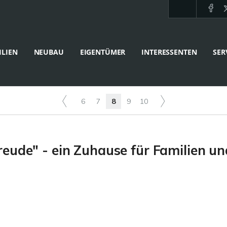
LIEN
NEUBAU
EIGENTÜMER
INTERESSENTEN
SER
6
7
8
9
10
eude" - ein Zuhause für Familien u