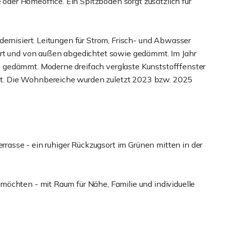
e oder Homeoffice. Ein Spitzboden sorgt zusätzlich für
ernisiert. Leitungen für Strom, Frisch- und Abwasser
ert und von außen abgedichtet sowie gedämmt. Im Jahr
 gedämmt. Moderne dreifach verglaste Kunststofffenster
. Die Wohnbereiche wurden zuletzt 2023 bzw. 2025
errasse - ein ruhiger Rückzugsort im Grünen mitten in der
öchten - mit Raum für Nähe, Familie und individuelle