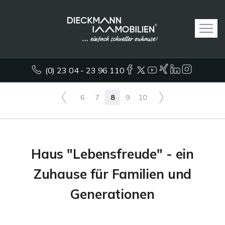
(0) 23 04 - 23 96 110
6
7
8
9
10
Haus "Lebensfreude" - ein
Zuhause für Familien und
Generationen