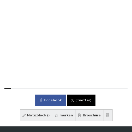
Facebook
(Twitter)
Notizblock (
)
merken
Broschüre