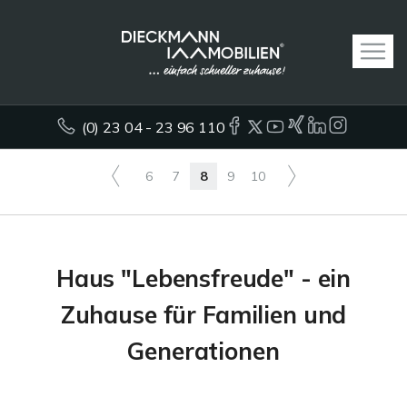
(0) 23 04 - 23 96 110
6
7
8
9
10
Haus "Lebensfreude" - ein
Zuhause für Familien und
Generationen