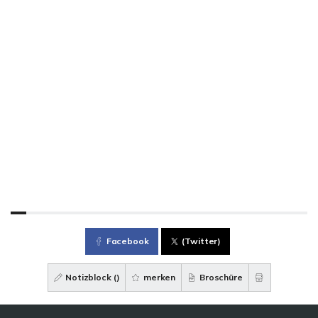
Facebook
(Twitter)
Notizblock (
)
merken
Broschüre