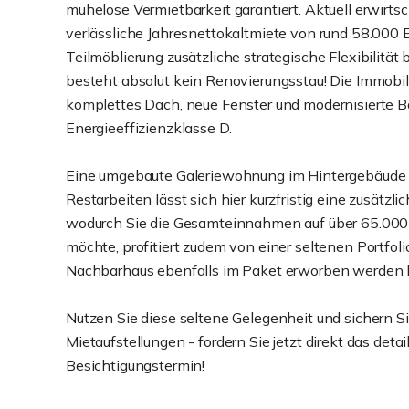
mühelose Vermietbarkeit garantiert. Aktuell erwirtsc
verlässliche Jahresnettokaltmiete von rund 58.000 
Teilmöblierung zusätzliche strategische Flexibilität b
besteht absolut kein Renovierungsstau! Die Immobili
komplettes Dach, neue Fenster und modernisierte Bäd
Energieeffizienzklasse D.
Eine umgebaute Galeriewohnung im Hintergebäude ste
Restarbeiten lässt sich hier kurzfristig eine zusätzli
wodurch Sie die Gesamteinnahmen auf über 65.000
möchte, profitiert zudem von einer seltenen Portfol
Nachbarhaus ebenfalls im Paket erworben werden 
Nutzen Sie diese seltene Gelegenheit und sichern Sie
Mietaufstellungen - fordern Sie jetzt direkt das det
Besichtigungstermin!