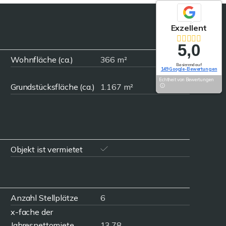
Exzellent
5,0
Wohnfläche (ca.)
366 m²
Basierend auf
149 Google-Bewertungen
Echtheit von Bewertungen
Grundstücksfläche (ca.)
1.167 m²
Objekt ist vermietet
Anzahl Stellplätze
6
x-fache der
Jahresnettomiete
13,78