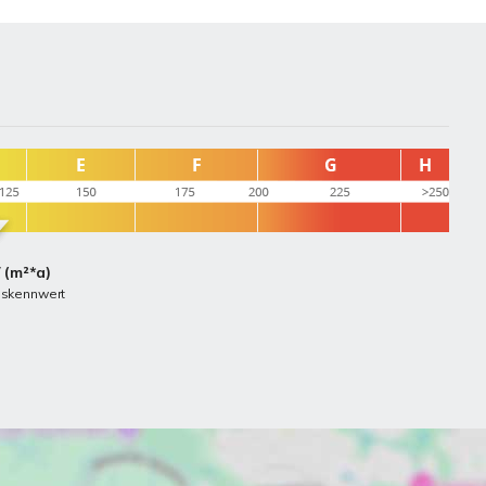
 (m²*a)
hskennwert