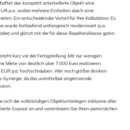
haftet das komplett unterkellerte Objekt eine
EUR p.a., wobei mehrere Einheiten durch eine
ieten. Ein entscheidender Vorteil für Ihre Kalkulation: Es
e wurde fortlaufend umfangreich modernisiert (u.a.
er) und glänzt mit der für diese Baualtersklasse guten
ht kurz vor der Fertigstellung. Mit nur wenigen
che Miete von deutlich über 7.000 Euro realisieren,
 EUR p.a. hochschrauben. Wer noch größer denken
io-Synergie, da das unmittelbar angrenzende
kann.
 sich die vollständigen Objektunterlagen inklusive aller
aillierte Exposé an und vereinbaren Sie Ihren persönlichen