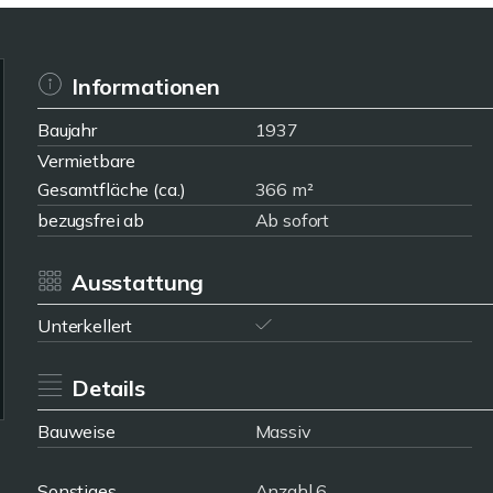
Informationen
Baujahr
1937
Vermietbare
Gesamtfläche (ca.)
366 m²
bezugsfrei ab
Ab sofort
Ausstattung
Unterkellert
Details
Bauweise
Massiv
Sonstiges
Anzahl 6