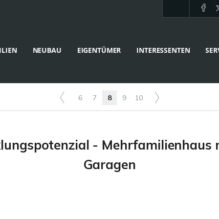
LIEN
NEUBAU
EIGENTÜMER
INTERESSENTEN
SER
6
7
8
9
10
klungspotenzial - Mehrfamilienhaus 
Garagen