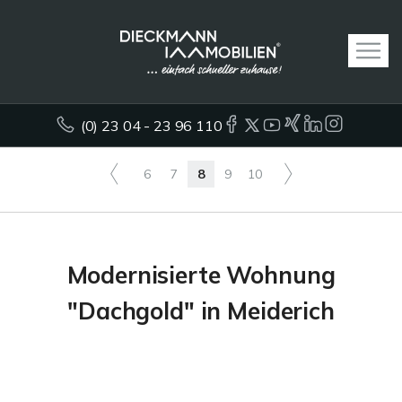
(0) 23 04 - 23 96 110
6
7
8
9
10
Modernisierte Wohnung
"Dachgold" in Meiderich