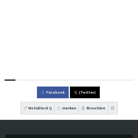
Facebook
(Twitter)
Notizblock (
)
merken
Broschüre