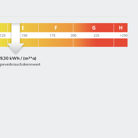
9,30 kWh / (m²*a)
gieverbrauchskennwert