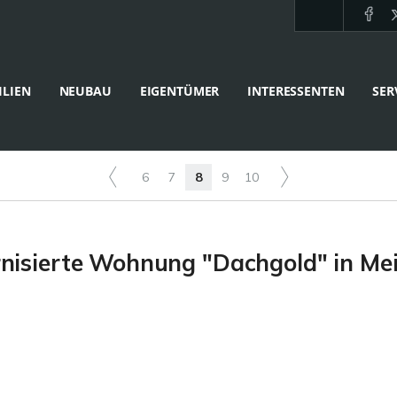
LIEN
NEUBAU
EIGENTÜMER
INTERESSENTEN
SER
6
7
8
9
10
nisierte Wohnung "Dachgold" in Mei