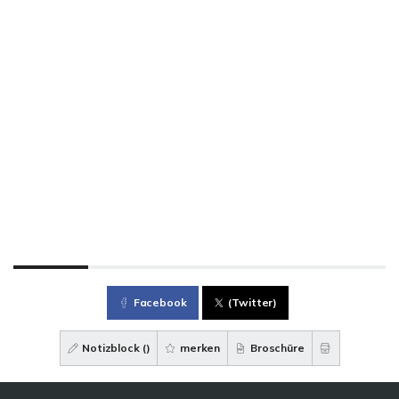
Facebook
(Twitter)
Notizblock (
)
merken
Broschüre