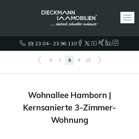
(0) 23 04 - 23 96 110
6
7
8
9
10
Wohnallee Hamborn |
Kernsanierte 3-Zimmer-
Wohnung