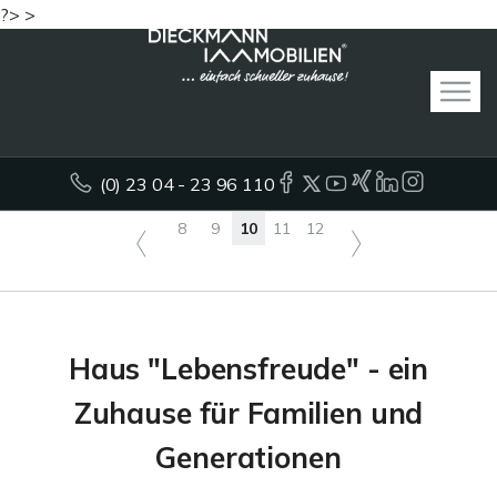
?> >
(0) 23 04 - 23 96 110
8
9
10
11
12
Haus "Lebensfreude" - ein
Zuhause für Familien und
Generationen