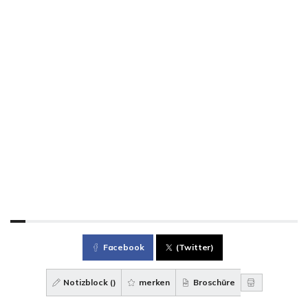
Facebook
(Twitter)
Notizblock (
)
merken
Broschüre