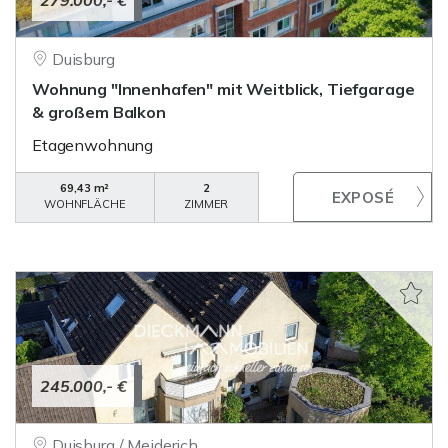
279.000,- €
Duisburg
Wohnung "Innenhafen" mit Weitblick, Tiefgarage
& großem Balkon
Etagenwohnung
69,43 m²
2
WOHNFLÄCHE
ZIMMER
245.000,- €
Duisburg / Meiderich