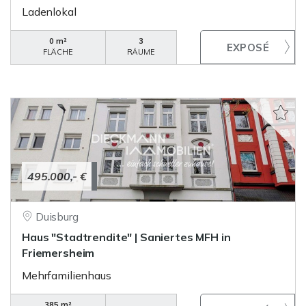
Ladenlokal
0 m²
3
FLÄCHE
RÄUME
495.000,- €
Duisburg
Haus "Stadtrendite" | Saniertes MFH in
Friemersheim
Mehrfamilienhaus
385 m²