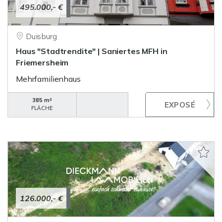
495.000,- €
Duisburg
Haus "Stadtrendite" | Saniertes MFH in
Friemersheim
Mehrfamilienhaus
385 m²
FLÄCHE
126.000,- €