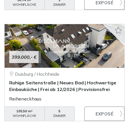
58,74 m²
2
WOHNFLÄCHE
ZIMMER
399.000,- €
Duisburg / Hochheide
Ruhige Seitenstraße | Neues Bad | Hochwertige
Einbauküche | Frei ab 12/2026 | Provisionsfrei
Reiheneckhaus
105,50 m²
5
WOHNFLÄCHE
ZIMMER