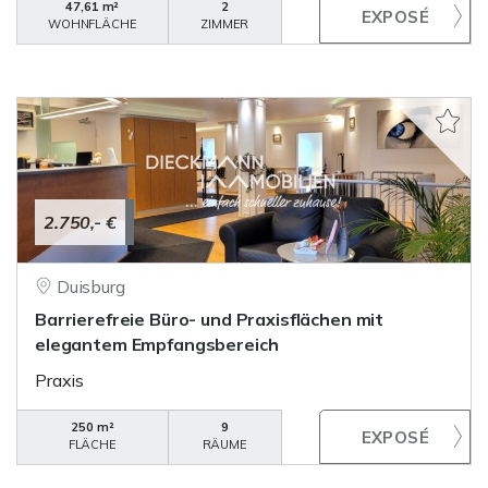
47,61 m²
2
WOHNFLÄCHE
ZIMMER
2.750,- €
Duisburg
Barrierefreie Büro- und Praxisflächen mit
elegantem Empfangsbereich
Praxis
250 m²
9
FLÄCHE
RÄUME