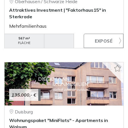
Oberhausen / Schwarze Heide
Attraktives Investment | "Faktorhaus15" in
Sterkrade
Mehrfamilienhaus
567 m²
FLÄCHE
135.000,- €
Duisburg
Wohnungspaket "MiniFlats" - Apartments in
Walsum