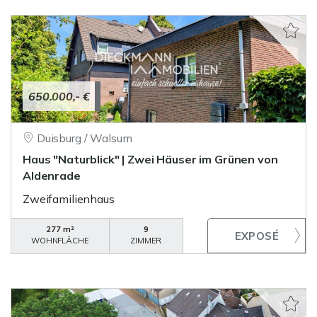
650.000,- €
Duisburg / Walsum
Haus "Naturblick" | Zwei Häuser im Grünen von
Aldenrade
Zweifamilienhaus
277 m²
9
WOHNFLÄCHE
ZIMMER