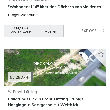
"Wohndeck114" über den Dächern von Meiderich
Etagenwohnung
114,02 m²
4
WOHNFLÄCHE
ZIMMER
53.283,- €
Brohl-Lützing
Baugrundstück in Brohl-Lützing - ruhige
Hanglage in Sackgasse mit Weitblick