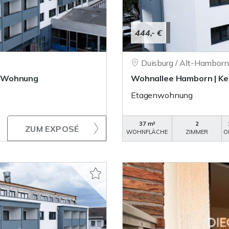
444,- €
Duisburg / Alt-Hamborn
r-Wohnung
Wohnallee Hamborn | K
Etagenwohnung
37 m²
2
ZUM EXPOSÉ
WOHNFLÄCHE
ZIMMER
O