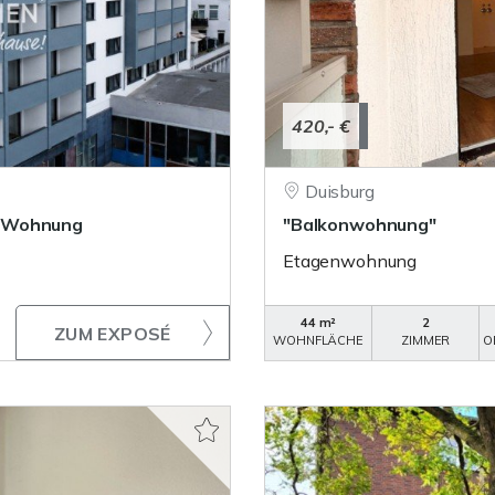
420,- €
Duisburg
r-Wohnung
"Balkonwohnung"
Etagenwohnung
44 m²
2
ZUM EXPOSÉ
WOHNFLÄCHE
ZIMMER
O