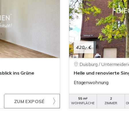
420,- €
Duisburg / Untermeider
blick ins Grüne
Helle und renovierte Si
Etagenwohnung
55 m²
2
ZUM EXPOSÉ
WOHNFLÄCHE
ZIMMER
O