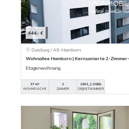
444,- €
Duisburg / Alt-Hamborn
Wohnallee Hamborn | Kernsanierte 2-Zimme
Etagenwohnung
37 m²
2
1603_1.OG6b
WOHNFLÄCHE
ZIMMER
OBJEKTNUMMER