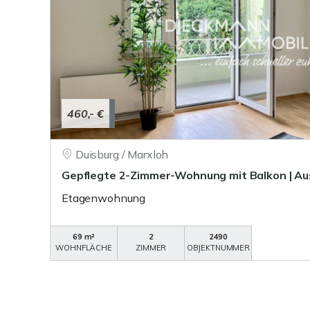
460,- €
Duisburg / Marxloh
Gepflegte 2-Zimmer-Wohnung mit Balkon | Aus
Etagenwohnung
69 m²
2
2490
WOHNFLÄCHE
ZIMMER
OBJEKTNUMMER