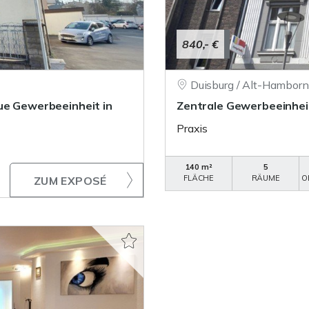
840,- €
Duisburg / Alt-Hamborn
ue Gewerbeeinheit in
Zentrale Gewerbeeinheit
Praxis
140 m²
5
FLÄCHE
RÄUME
O
ZUM EXPOSÉ