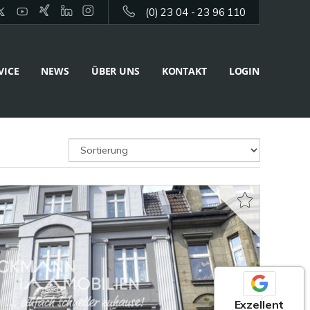
(0) 23 04 - 23 96 110
VICE
NEWS
ÜBER UNS
KONTAKT
LOGIN
Exzellent