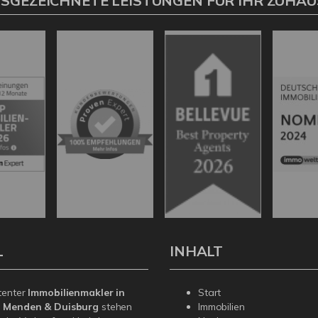
SGEZEICHNETE LEISTUNGEN FÜR IHR ZUHAU
L
INHALT
tenter
Immobilienmakler in
Start
, Menden & Duisburg
stehen
Immobilien