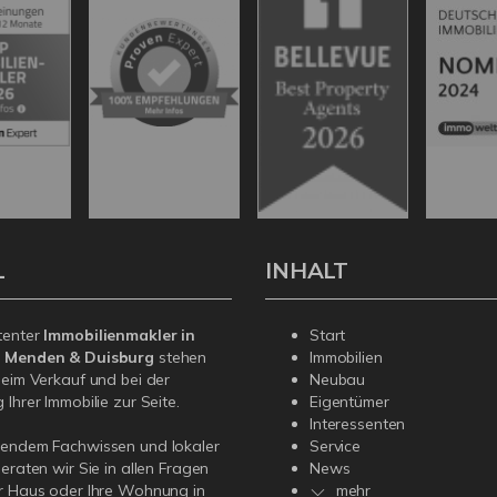
L
INHALT
tenter
Immobilienmakler in
Start
, Menden & Duisburg
stehen
Immobilien
beim Verkauf und bei der
Neubau
Ihrer Immobilie zur Seite.
Eigentümer
Interessenten
sendem Fachwissen und lokaler
Service
beraten wir Sie in allen Fragen
News
r Haus oder Ihre Wohnung in
mehr