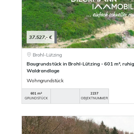
37.527,- €
Brohl-Lützing
Baugrundstück in Brohl-Lützing - 601 m², ruhi
Waldrandlage
Wohngrundstück
601 m²
2237
GRUNDSTÜCK
OBJEKTNUMMER