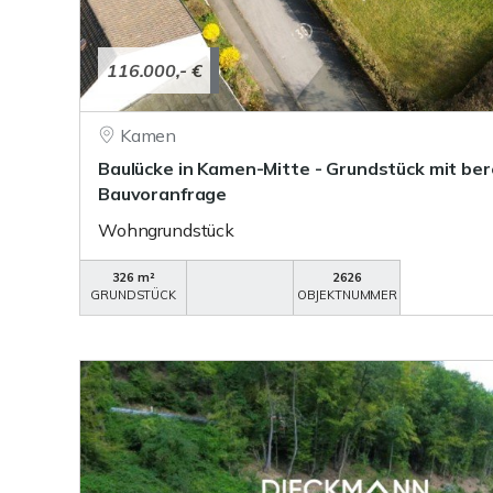
116.000,- €
Kamen
Baulücke in Kamen-Mitte - Grundstück mit be
Bauvoranfrage
Wohngrundstück
326 m²
2626
GRUNDSTÜCK
OBJEKTNUMMER