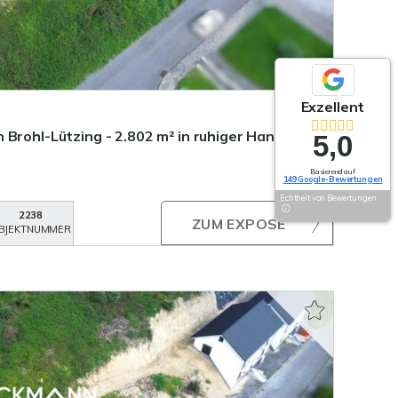
Exzellent
 Brohl-Lützing - 2.802 m² in ruhiger Hanglage
5,0
Basierend auf
149 Google-Bewertungen
Echtheit von Bewertungen
2238
ZUM EXPOSÉ
BJEKTNUMMER