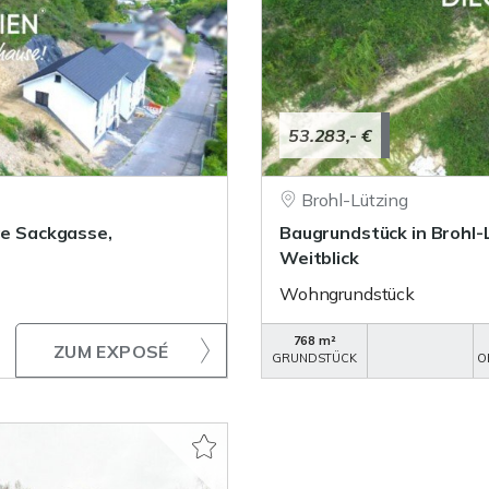
53.283,- €
Brohl-Lützing
ge Sackgasse,
Baugrundstück in Brohl-
Weitblick
Wohngrundstück
768 m²
ZUM EXPOSÉ
GRUNDSTÜCK
O