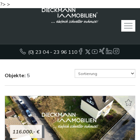
?> >
(0) 23 04 - 23 96 110
Objekte:
5
116.000,- €