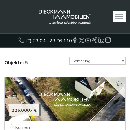
(0) 23 04 - 23 96 110
Objekte:
5
116.000,- €
Kamen