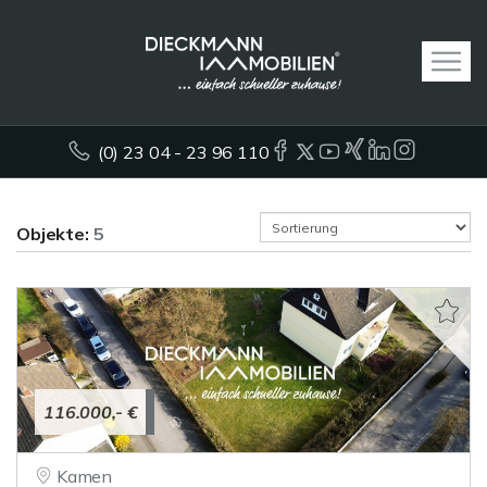
(0) 23 04 - 23 96 110
Objekte:
5
116.000,- €
Kamen