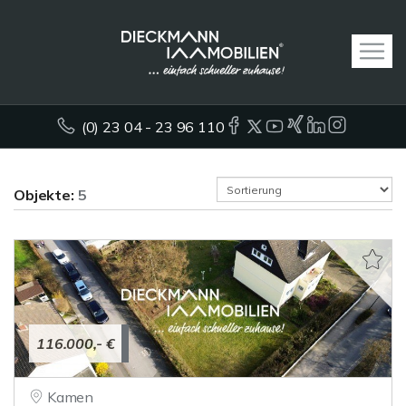
(0) 23 04 - 23 96 110
Objekte:
5
116.000,- €
Kamen