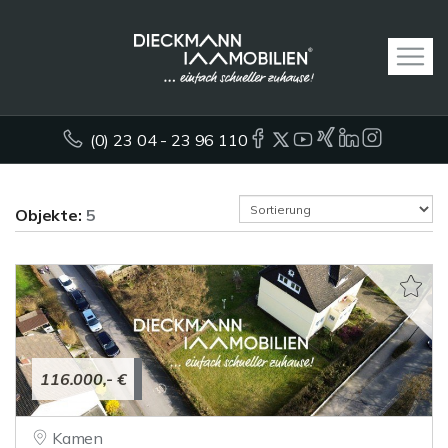
(0) 23 04 - 23 96 110
Objekte:
5
116.000,- €
Kamen