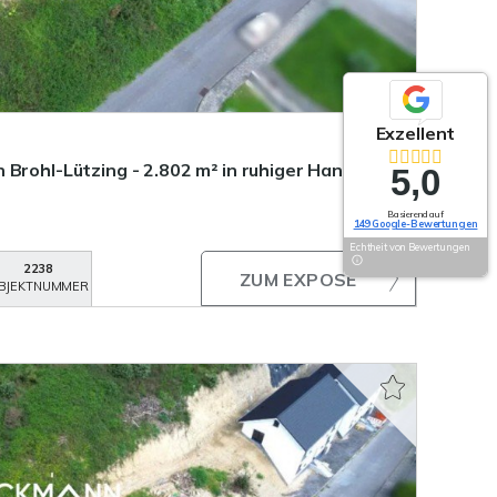
Exzellent
 Brohl-Lützing - 2.802 m² in ruhiger Hanglage
5,0
Basierend auf
149 Google-Bewertungen
Echtheit von Bewertungen
2238
ZUM EXPOSÉ
BJEKTNUMMER