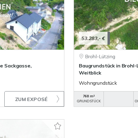
53.283,- €
Brohl-Lützing
ge Sackgasse,
Baugrundstück in Brohl-
Weitblick
Wohngrundstück
768 m²
ZUM EXPOSÉ
GRUNDSTÜCK
O