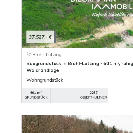
37.527,- €
Brohl-Lützing
Baugrundstück in Brohl-Lützing - 601 m², ruhi
Waldrandlage
Wohngrundstück
601 m²
2237
GRUNDSTÜCK
OBJEKTNUMMER