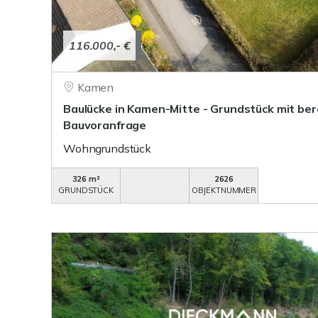
116.000,- €
Kamen
Baulücke in Kamen-Mitte - Grundstück mit be
Bauvoranfrage
Wohngrundstück
326 m²
2626
GRUNDSTÜCK
OBJEKTNUMMER