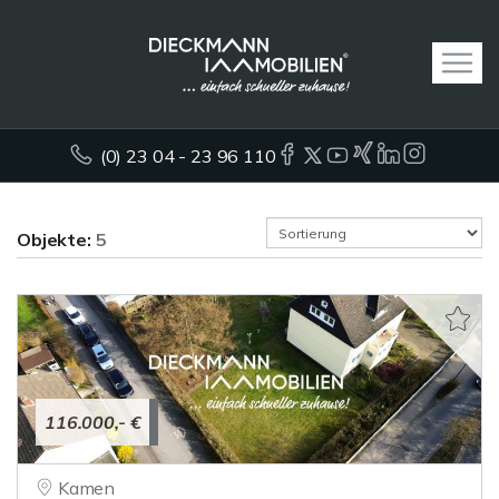
(0) 23 04 - 23 96 110
Objekte:
5
116.000,- €
Kamen