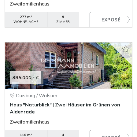
Zweifamilienhaus
277 m²
9
WOHNFLÄCHE
ZIMMER
395.000,- €
Duisburg / Walsum
Haus "Naturblick" | Zwei Häuser im Grünen von
Aldenrade
Zweifamilienhaus
116 m²
4