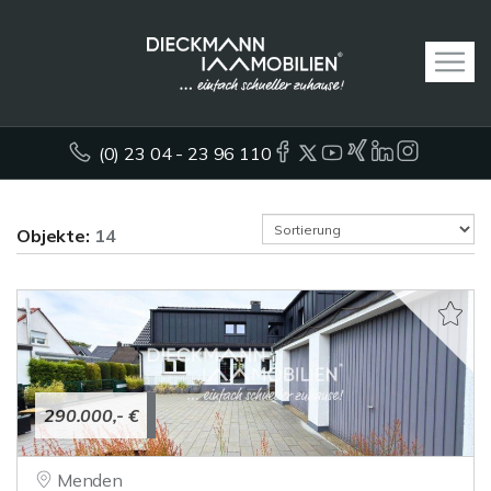
(0) 23 04 - 23 96 110
Objekte:
14
290.000,- €
Menden