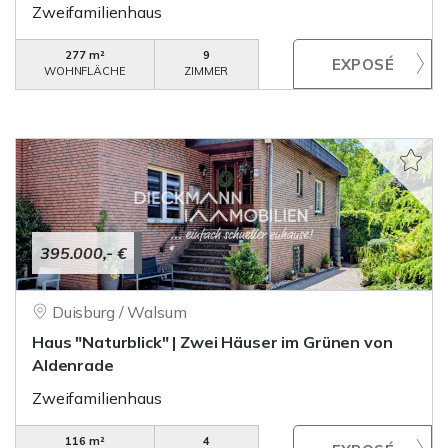
Zweifamilienhaus
277 m²
9
WOHNFLÄCHE
ZIMMER
395.000,- €
Duisburg / Walsum
Haus "Naturblick" | Zwei Häuser im Grünen von
Aldenrade
Zweifamilienhaus
116 m²
4