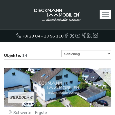
(0) 23 04 - 23 96 110
Objekte:
14
359.000,- €
Schwerte - Ergste