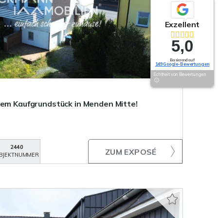
Exzellent
5,0
Basierend auf
149 Google-Bewertungen
Echtheit von Bewertungen
ßem Kaufgrundstück in Menden Mitte!
2440
ZUM EXPOSÉ
BJEKTNUMMER