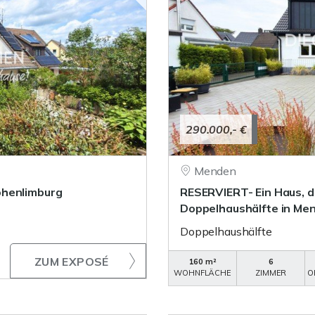
290.000,- €
Menden
ohenlimburg
RESERVIERT- Ein Haus, d
Doppelhaushälfte in Men
Doppelhaushälfte
ZUM EXPOSÉ
160 m²
6
WOHNFLÄCHE
ZIMMER
O