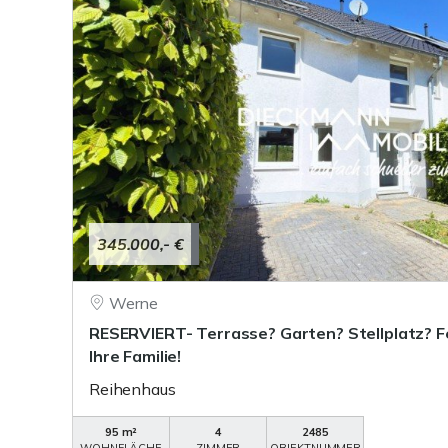
345.000,- €
Werne
RESERVIERT- Terrasse? Garten? Stellplatz? Fe
Ihre Familie!
Reihenhaus
95 m²
4
2485