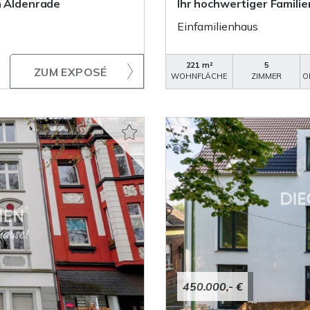
n Aldenrade
Ihr hochwertiger Famili
Einfamilienhaus
221 m²
5
ZUM EXPOSÉ
WOHNFLÄCHE
ZIMMER
O
450.000,- €