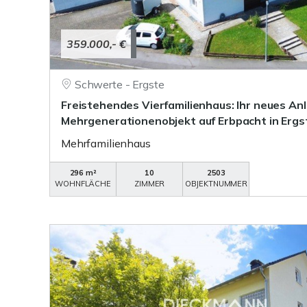
359.000,- €
Schwerte - Ergste
Freistehendes Vierfamilienhaus: Ihr neues An
Mehrgenerationenobjekt auf Erbpacht in Ergs
Mehrfamilienhaus
296 m²
10
2503
WOHNFLÄCHE
ZIMMER
OBJEKTNUMMER