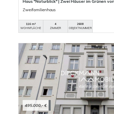
Haus "Naturblick" | Zwei Häuser im Grünen vo
Zweifamilienhaus
116 m²
4
2608
WOHNFLÄCHE
ZIMMER
OBJEKTNUMMER
495.000,- €