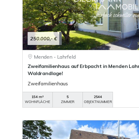
250.000,- €
Menden - Lahrfeld
Zweifamilienhaus auf Erbpacht in Menden Lahr
Waldrandlage!
Zweifamilienhaus
154 m²
5
2544
WOHNFLÄCHE
ZIMMER
OBJEKTNUMMER