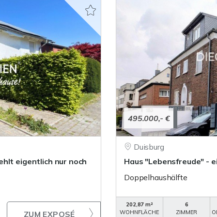
495.000,- €
Duisburg
hlt eigentlich nur noch
Haus "Lebensfreude" - e
Doppelhaushälfte
202,87 m²
6
WOHNFLÄCHE
ZIMMER
O
ZUM EXPOSÉ