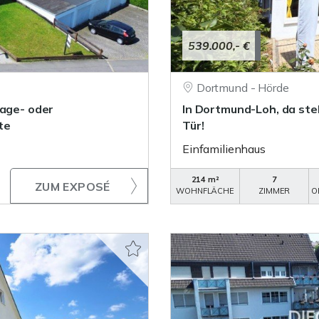
539.000,- €
Dortmund - Hörde
lage- oder
In Dortmund-Loh, da steh
te
Tür!
Einfamilienhaus
214 m²
7
ZUM EXPOSÉ
WOHNFLÄCHE
ZIMMER
O