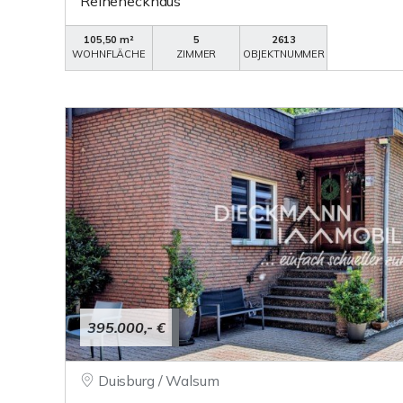
Reiheneckhaus
105,50 m²
5
2613
WOHNFLÄCHE
ZIMMER
OBJEKTNUMMER
395.000,- €
Duisburg / Walsum