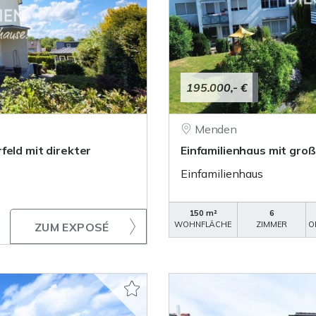
195.000,- €
Menden
feld mit direkter
Einfamilienhaus mit gro
Einfamilienhaus
150 m²
6
WOHNFLÄCHE
ZIMMER
O
ZUM EXPOSÉ