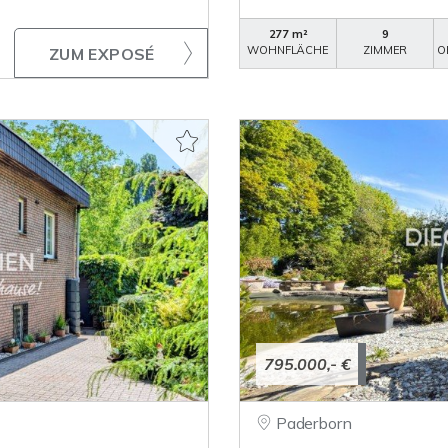
277 m²
9
WOHNFLÄCHE
ZIMMER
O
ZUM EXPOSÉ
795.000,- €
Paderborn