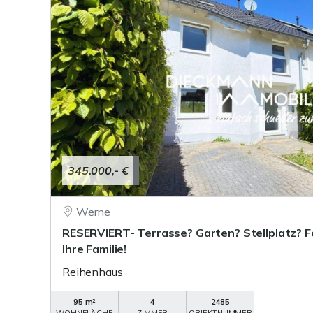
345.000,- €
Werne
RESERVIERT- Terrasse? Garten? Stellplatz? Fe
Ihre Familie!
Reihenhaus
95 m²
4
2485