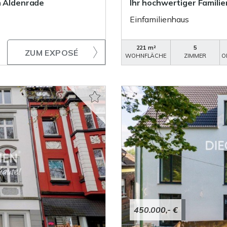
n Aldenrade
Ihr hochwertiger Famili
Einfamilienhaus
221 m²
5
ZUM EXPOSÉ
WOHNFLÄCHE
ZIMMER
O
450.000,- €