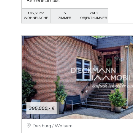
Reiheneckhaus
105,50 m²
5
2613
WOHNFLÄCHE
ZIMMER
OBJEKTNUMMER
395.000,- €
Duisburg / Walsum