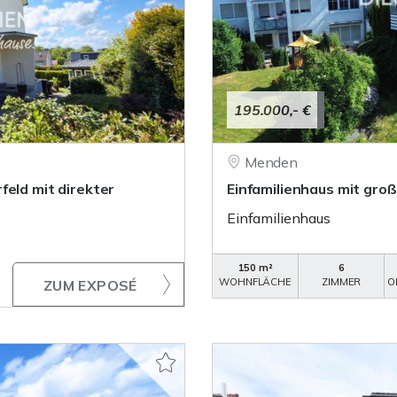
195.000,- €
Menden
feld mit direkter
Einfamilienhaus mit gro
Einfamilienhaus
150 m²
6
WOHNFLÄCHE
ZIMMER
O
ZUM EXPOSÉ