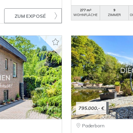
277 m²
9
WOHNFLÄCHE
ZIMMER
O
ZUM EXPOSÉ
795.000,- €
Paderborn