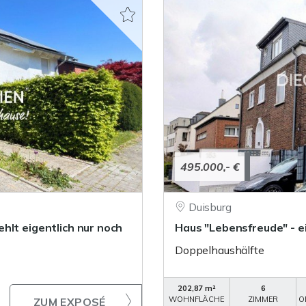
495.000,- €
Duisburg
hlt eigentlich nur noch
Haus "Lebensfreude" - e
Doppelhaushälfte
202,87 m²
6
WOHNFLÄCHE
ZIMMER
O
ZUM EXPOSÉ