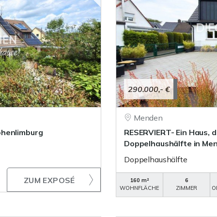
290.000,- €
Menden
ohenlimburg
RESERVIERT- Ein Haus, d
Doppelhaushälfte in Men
Doppelhaushälfte
ZUM EXPOSÉ
160 m²
6
WOHNFLÄCHE
ZIMMER
O