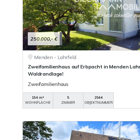
250.000,- €
Menden - Lahrfeld
Zweifamilienhaus auf Erbpacht in Menden Lahr
Waldrandlage!
Zweifamilienhaus
154 m²
5
2544
WOHNFLÄCHE
ZIMMER
OBJEKTNUMMER