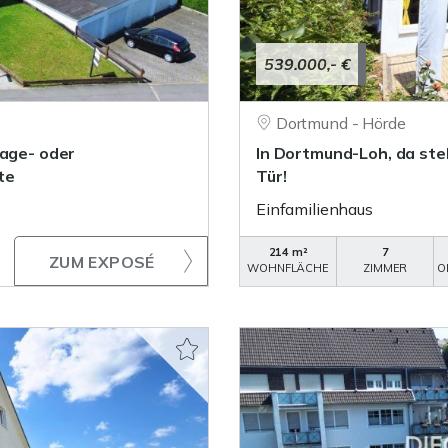
539.000,- €
Dortmund - Hörde
lage- oder
In Dortmund-Loh, da steh
te
Tür!
Einfamilienhaus
214 m²
7
ZUM EXPOSÉ
WOHNFLÄCHE
ZIMMER
O