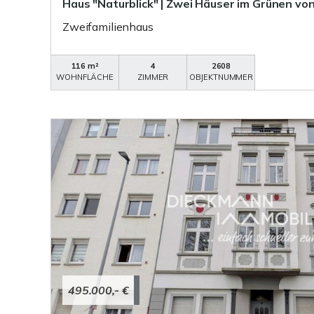
Haus "Naturblick" | Zwei Häuser im Grünen vo
Zweifamilienhaus
116 m²
4
2608
WOHNFLÄCHE
ZIMMER
OBJEKTNUMMER
495.000,- €