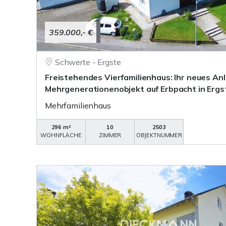
359.000,- €
Schwerte - Ergste
Freistehendes Vierfamilienhaus: Ihr neues An
Mehrgenerationenobjekt auf Erbpacht in Ergs
Mehrfamilienhaus
296 m²
10
2503
WOHNFLÄCHE
ZIMMER
OBJEKTNUMMER