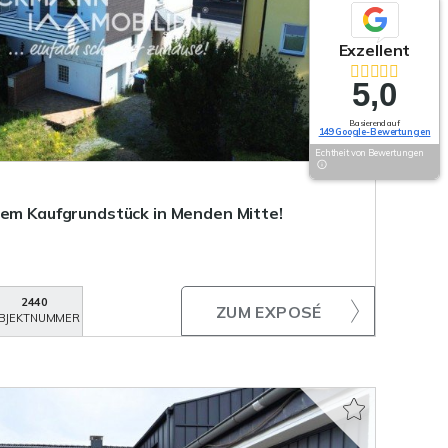
Exzellent
5,0
Basierend auf
149 Google-Bewertungen
Echtheit von Bewertungen
ßem Kaufgrundstück in Menden Mitte!
2440
ZUM EXPOSÉ
BJEKTNUMMER