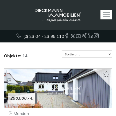
(0) 23 04 - 23 96 110
Objekte:
14
290.000,- €
Menden