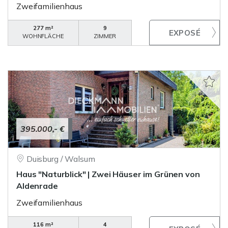
Zweifamilienhaus
277 m²
9
WOHNFLÄCHE
ZIMMER
395.000,- €
Duisburg / Walsum
Haus "Naturblick" | Zwei Häuser im Grünen von
Aldenrade
Zweifamilienhaus
116 m²
4