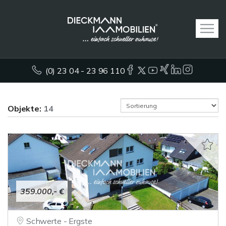
(0) 23 04 - 23 96 110
Objekte:
14
359.000,- €
Schwerte - Ergste