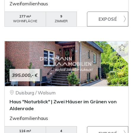
Zweifamilienhaus
277 m²
9
WOHNFLÄCHE
ZIMMER
395.000,- €
Duisburg / Walsum
Haus "Naturblick" | Zwei Häuser im Grünen von
Aldenrade
Zweifamilienhaus
116 m²
4