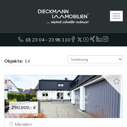
(0) 23 04 - 23 96 110
Objekte:
14
290.000,- €
Menden