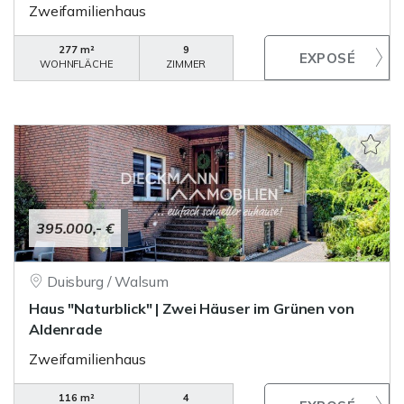
Zweifamilienhaus
277 m²
9
WOHNFLÄCHE
ZIMMER
395.000,- €
Duisburg / Walsum
Haus "Naturblick" | Zwei Häuser im Grünen von
Aldenrade
Zweifamilienhaus
116 m²
4