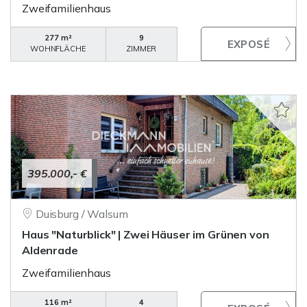
Zweifamilienhaus
277 m²
9
WOHNFLÄCHE
ZIMMER
395.000,- €
Duisburg / Walsum
Haus "Naturblick" | Zwei Häuser im Grünen von
Aldenrade
Zweifamilienhaus
116 m²
4