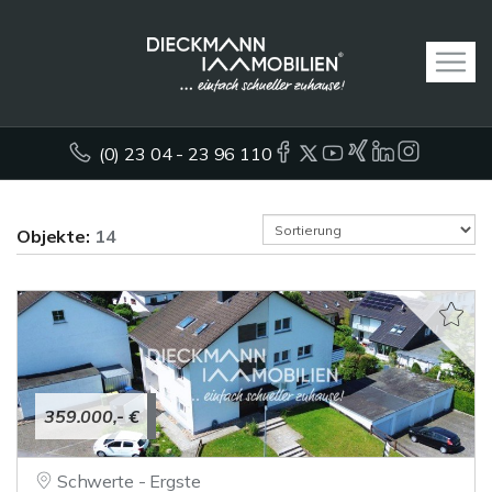
(0) 23 04 - 23 96 110
Objekte:
14
359.000,- €
Schwerte - Ergste