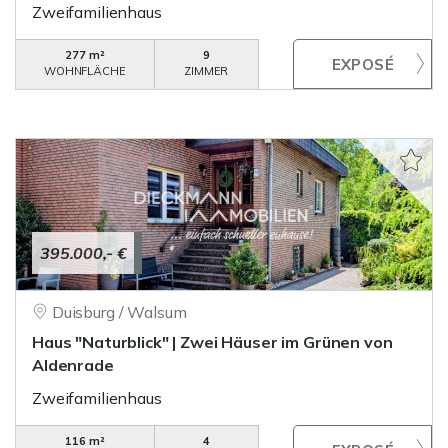
Zweifamilienhaus
277 m²
9
WOHNFLÄCHE
ZIMMER
395.000,- €
Duisburg / Walsum
Haus "Naturblick" | Zwei Häuser im Grünen von
Aldenrade
Zweifamilienhaus
116 m²
4