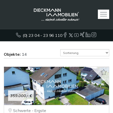
(0) 23 04 - 23 96 110
Objekte:
14
359.000,- €
Schwerte - Ergste