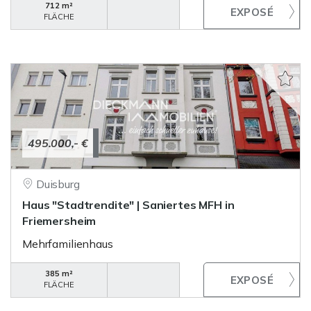
712 m²
FLÄCHE
495.000,- €
Duisburg
Haus "Stadtrendite" | Saniertes MFH in
Friemersheim
Mehrfamilienhaus
385 m²
FLÄCHE