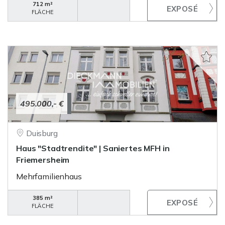
712 m²
FLÄCHE
495.000,- €
Duisburg
Haus "Stadtrendite" | Saniertes MFH in
Friemersheim
Mehrfamilienhaus
385 m²
FLÄCHE