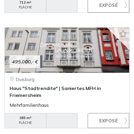
712 m²
FLÄCHE
495.000,- €
Duisburg
Haus "Stadtrendite" | Saniertes MFH in
Friemersheim
Mehrfamilienhaus
385 m²
FLÄCHE