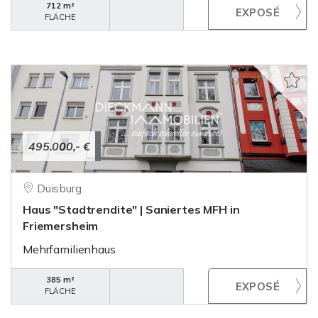
712 m²
FLÄCHE
495.000,- €
Duisburg
Haus "Stadtrendite" | Saniertes MFH in
Friemersheim
Mehrfamilienhaus
385 m²
FLÄCHE