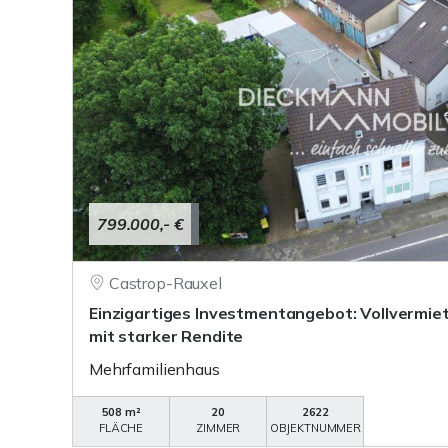
799.000,- €
Castrop-Rauxel
Einzigartiges Investmentangebot: Vollvermie
mit starker Rendite
Mehrfamilienhaus
508 m²
20
2622
FLÄCHE
ZIMMER
OBJEKTNUMMER