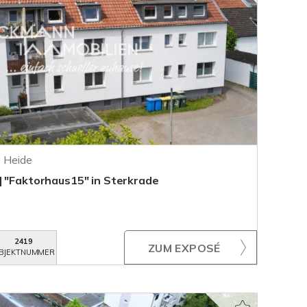
 Heide
| "Faktorhaus15" in Sterkrade
2419
ZUM EXPOSÉ
BJEKTNUMMER