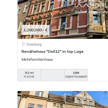
1.200.000,- €
Duisburg
Renditehaus "Dell12" in top Lage
Mehrfamilienhaus
712 m²
2180
FLÄCHE
OBJEKTNUMMER