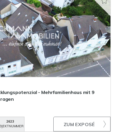
cklungspotenzial - Mehrfamilienhaus mit 9
aragen
2623
ZUM EXPOSÉ
BJEKTNUMMER