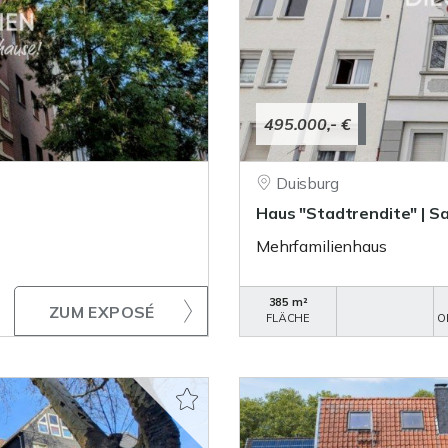
495.000,- €
Duisburg
Haus "Stadtrendite" | S
Mehrfamilienhaus
385 m²
ZUM EXPOSÉ
FLÄCHE
O