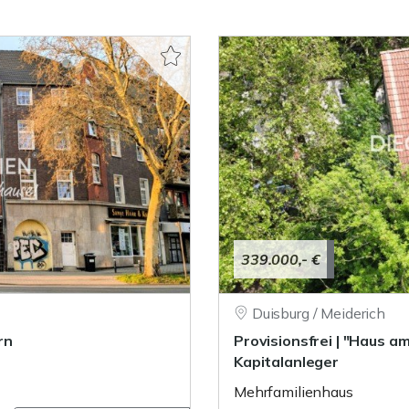
339.000,- €
Duisburg / Meiderich
rn
Provisionsfrei | "Haus a
Kapitalanleger
Mehrfamilienhaus