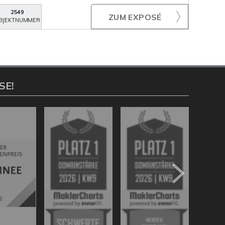
2549
ZUM EXPOSÉ
BJEKTNUMMER
SE!