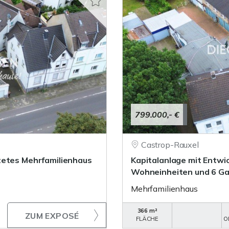
799.000,- €
Castrop-Rauxel
tetes Mehrfamilienhaus
Kapitalanlage mit Entwi
Wohneinheiten und 6 G
Mehrfamilienhaus
366 m²
ZUM EXPOSÉ
FLÄCHE
O