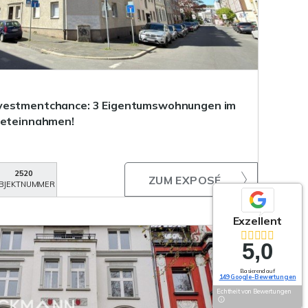
nvestmentchance: 3 Eigentumswohnungen im
ieteinnahmen!
2520
ZUM EXPOSÉ
BJEKTNUMMER
Exzellent
5,0
Basierend auf
149 Google-Bewertungen
Echtheit von Bewertungen