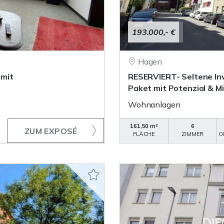
193.000,- €
Hagen
 mit
RESERVIERT- Seltene I
Paket mit Potenzial & M
Wohnanlagen
161,50 m²
6
ZUM EXPOSÉ
FLÄCHE
ZIMMER
O