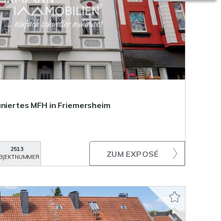
aniertes MFH in Friemersheim
2513
ZUM EXPOSÉ
BJEKTNUMMER