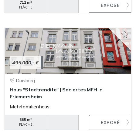
712 m²
FLÄCHE
495.000,- €
Duisburg
Haus "Stadtrendite" | Saniertes MFH in
Friemersheim
Mehrfamilienhaus
385 m²
FLÄCHE