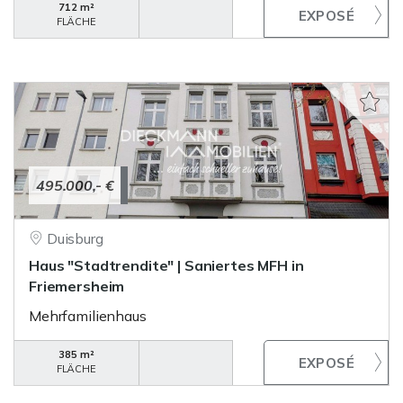
712 m²
FLÄCHE
495.000,- €
Duisburg
Haus "Stadtrendite" | Saniertes MFH in
Friemersheim
Mehrfamilienhaus
385 m²
FLÄCHE