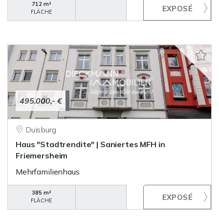
712 m²
FLÄCHE
495.000,- €
Duisburg
Haus "Stadtrendite" | Saniertes MFH in
Friemersheim
Mehrfamilienhaus
385 m²
FLÄCHE