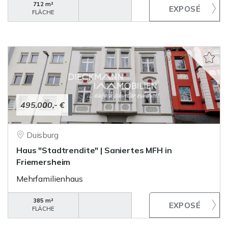
712 m²
FLÄCHE
495.000,- €
Duisburg
Haus "Stadtrendite" | Saniertes MFH in
Friemersheim
Mehrfamilienhaus
385 m²
FLÄCHE