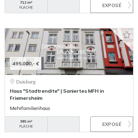
712 m²
FLÄCHE
495.000,- €
Duisburg
Haus "Stadtrendite" | Saniertes MFH in
Friemersheim
Mehrfamilienhaus
385 m²
FLÄCHE