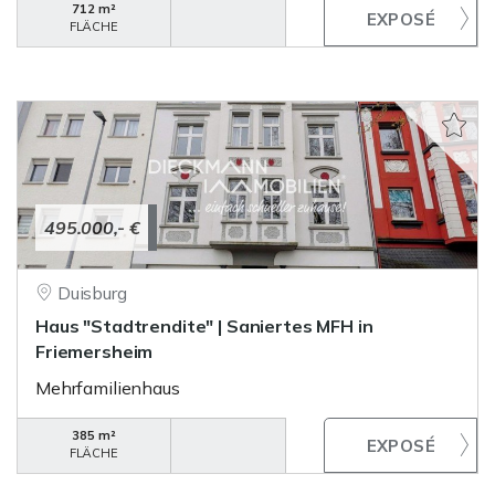
712 m²
FLÄCHE
495.000,- €
Duisburg
Haus "Stadtrendite" | Saniertes MFH in
Friemersheim
Mehrfamilienhaus
385 m²
FLÄCHE