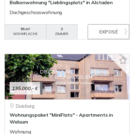
Balkonwohnung "Lieblingsplatz" in Alstaden
Dachgeschosswohnung
95 m²
3
WOHNFLÄCHE
ZIMMER
135.000,- €
Duisburg
Wohnungspaket "MiniFlats" - Apartments in
Walsum
Wohnung