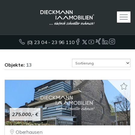
(0) 23 04 - 23 96 110
Objekte:
13
275.000,- €
Oberhausen