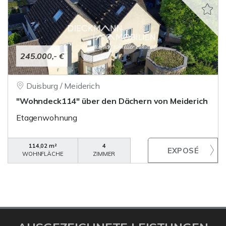
245.000,- €
Duisburg / Meiderich
"Wohndeck114" über den Dächern von Meiderich
Etagenwohnung
114,02 m²
4
WOHNFLÄCHE
ZIMMER