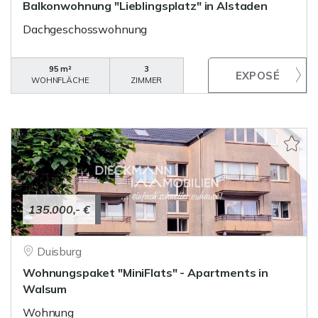
Balkonwohnung "Lieblingsplatz" in Alstaden
Dachgeschosswohnung
95 m²
3
WOHNFLÄCHE
ZIMMER
135.000,- €
Duisburg
Wohnungspaket "MiniFlats" - Apartments in
Walsum
Wohnung