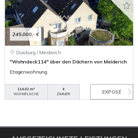
245.000,- €
Duisburg / Meiderich
"Wohndeck114" über den Dächern von Meiderich
Etagenwohnung
114,02 m²
4
WOHNFLÄCHE
ZIMMER