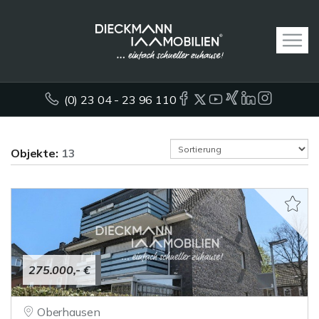
(0) 23 04 - 23 96 110
Objekte:
13
275.000,- €
Oberhausen