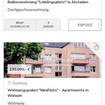
Balkonwohnung "Lieblingsplatz" in Alstaden
Dachgeschosswohnung
95 m²
3
WOHNFLÄCHE
ZIMMER
135.000,- €
Duisburg
Wohnungspaket "MiniFlats" - Apartments in
Walsum
Wohnung