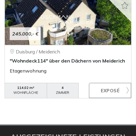
245.000,- €
Duisburg / Meiderich
"Wohndeck114" über den Dächern von Meiderich
Etagenwohnung
114,02 m²
4
WOHNFLÄCHE
ZIMMER