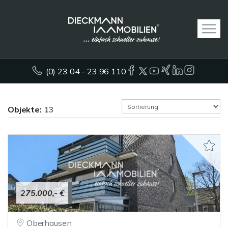
(0) 23 04 - 23 96 110
Objekte:
13
275.000,- €
Oberhausen