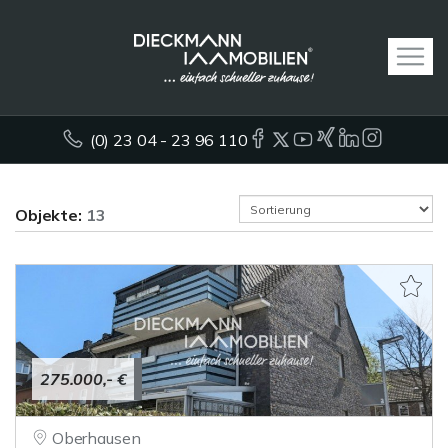
(0) 23 04 - 23 96 110
Objekte:
13
275.000,- €
Oberhausen