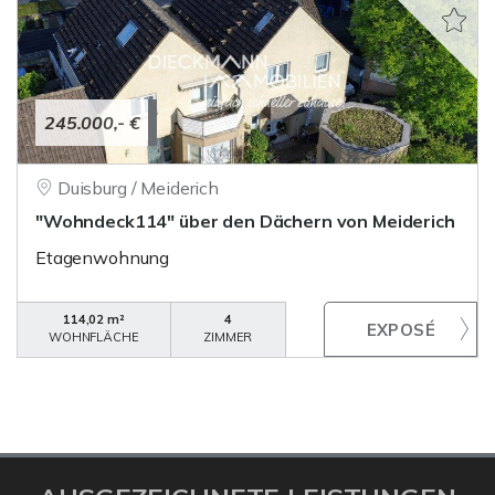
245.000,- €
Duisburg / Meiderich
"Wohndeck114" über den Dächern von Meiderich
Etagenwohnung
114,02 m²
4
WOHNFLÄCHE
ZIMMER